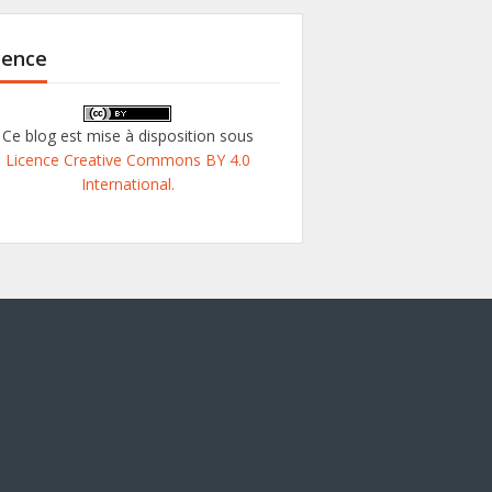
cence
Ce blog est mise à disposition sous
Licence Creative Commons BY 4.0
International.