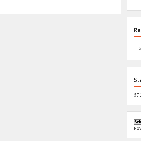
Re
Sea
for:
St
67 
Po