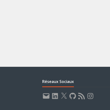
Réseaux Sociaux
E-
LinkedIn
X
GitHub
Flux
Instagram
mail
RSS