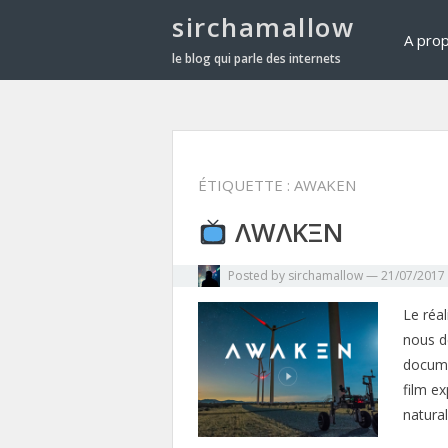
sirchamallow
A pro
le blog qui parle des internets
ÉTIQUETTE :
AWAKEN
ΛWΛKΞN
Posted by
sirchamallow
—
21/07/2017
Le réa
nous d
docume
film e
natura