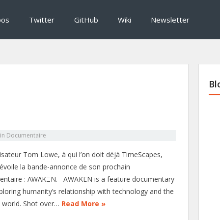
pos
Twitter
GitHub
Wiki
Newsletter
Bl
in
Documentaire
lisateur Tom Lowe, à qui l’on doit déjà TimeScapes,
évoile la bande-annonce de son prochain
ntaire : ΛWΛKΞN. AWAKEN is a feature documentary
xploring humanity’s relationship with technology and the
l world. Shot over…
Read More »