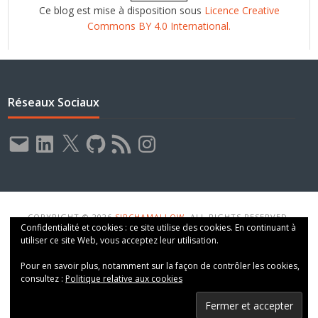
Ce blog est mise à disposition sous
Licence Creative
Commons BY 4.0 International.
Réseaux Sociaux
E-
LinkedIn
X
GitHub
Flux
Instagram
mail
RSS
COPYRIGHT © 2026
SIRCHAMALLOW
. ALL RIGHTS RESERVED.
Confidentialité et cookies : ce site utilise des cookies. En continuant à
THEME: VT BLOGGING BY
VOLTHEMES
. POWERED BY
WORDPRESS
.
utiliser ce site Web, vous acceptez leur utilisation.
Pour en savoir plus, notamment sur la façon de contrôler les cookies,
consultez :
Politique relative aux cookies