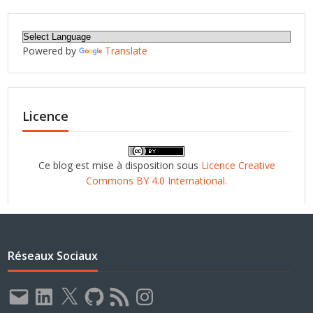
Powered by
Translate
Licence
Ce blog est mise à disposition sous
Licence Creative
Commons BY 4.0 International.
Réseaux Sociaux
E-
LinkedIn
X
GitHub
Flux
Instagram
mail
RSS