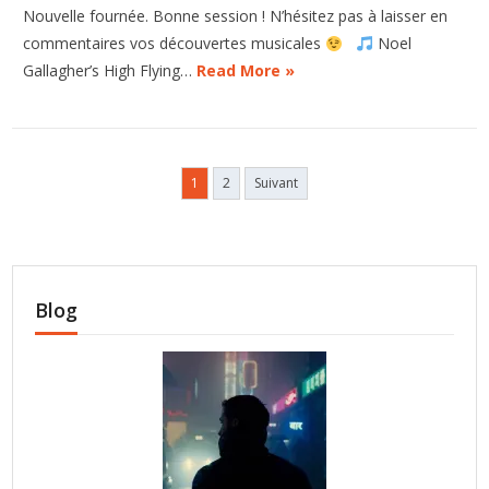
Nouvelle fournée. Bonne session ! N’hésitez pas à laisser en
commentaires vos découvertes musicales
Noel
Gallagher’s High Flying…
Read More »
Pagination
1
2
Suivant
des
publications
Blog