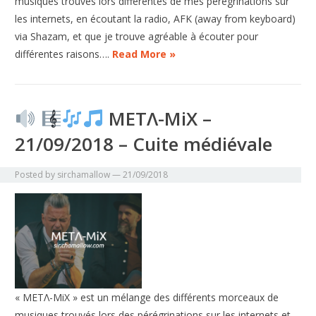
musiques trouvés lors différentes de mes pérégrinations sur
les internets, en écoutant la radio, AFK (away from keyboard)
via Shazam, et que je trouve agréable à écouter pour
différentes raisons….
Read More »
METΛ-MiX –
21/09/2018 – Cuite médiévale
Posted by
sirchamallow
—
21/09/2018
« METΛ-MiX » est un mélange des différents morceaux de
musiques trouvés lors des pérégrinations sur les internets et