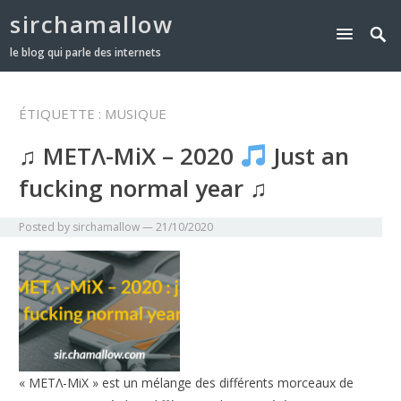
sirchamallow
le blog qui parle des internets
ÉTIQUETTE :
MUSIQUE
♫ METΛ-MiX – 2020
Just an
fucking normal year ♫
Posted by
sirchamallow
—
21/10/2020
« METΛ-MiX » est un mélange des différents morceaux de