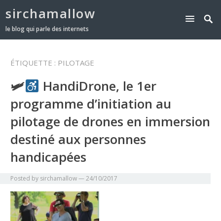
sirchamallow
le blog qui parle des internets
ÉTIQUETTE :
PILOTAGE
🛩
HandiDrone, le 1er
programme d’initiation au
pilotage de drones en immersion
destiné aux personnes
handicapées
Posted by
sirchamallow
—
24/10/2017