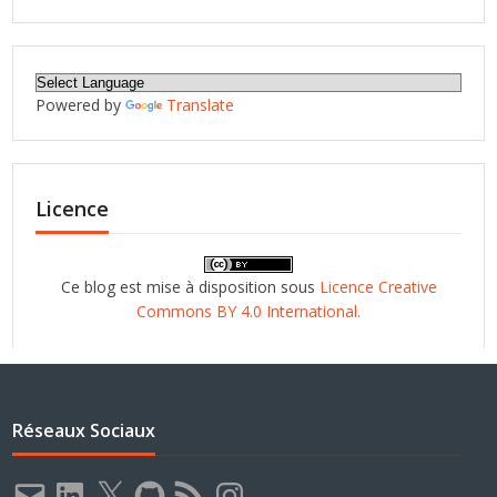
Powered by
Translate
Licence
Ce blog est mise à disposition sous
Licence Creative
Commons BY 4.0 International.
Réseaux Sociaux
E-
LinkedIn
X
GitHub
Flux
Instagram