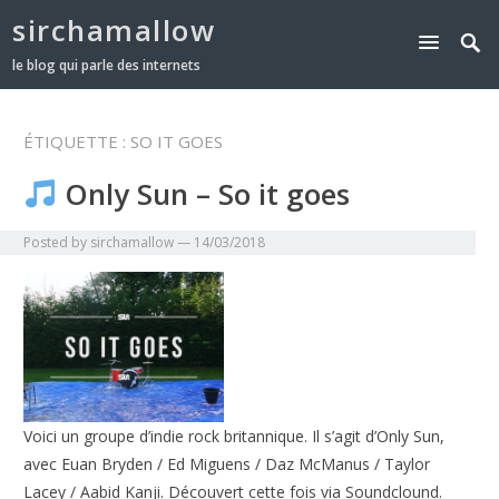
sirchamallow
le blog qui parle des internets
ÉTIQUETTE :
SO IT GOES
Only Sun – So it goes
Posted by
sirchamallow
—
14/03/2018
Voici un groupe d’indie rock britannique. Il s’agit d’Only Sun,
avec Euan Bryden / Ed Miguens / Daz McManus / Taylor
Lacey / Aabid Kanji. Découvert cette fois via Soundclound.