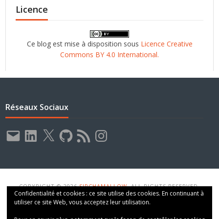
Licence
Ce blog est mise à disposition sous
Licence Creative
Commons BY 4.0 International.
Réseaux Sociaux
E-
LinkedIn
X
GitHub
Flux
Instagram
mail
RSS
COPYRIGHT © 2026
SIRCHAMALLOW
. ALL RIGHTS RESERVED.
Confidentialité et cookies : ce site utilise des cookies. En continuant à
THEME: VT BLOGGING BY
VOLTHEMES
. POWERED BY
WORDPRESS
.
utiliser ce site Web, vous acceptez leur utilisation.