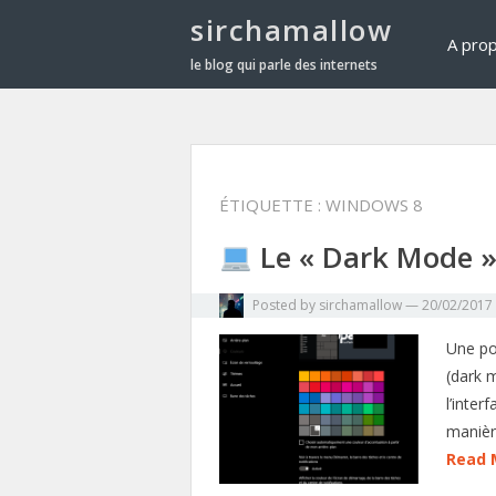
sirchamallow
A pro
le blog qui parle des internets
ÉTIQUETTE :
WINDOWS 8
Le « Dark Mode 
Posted by
sirchamallow
—
20/02/2017
Une po
(dark 
l’inter
manièr
Read 