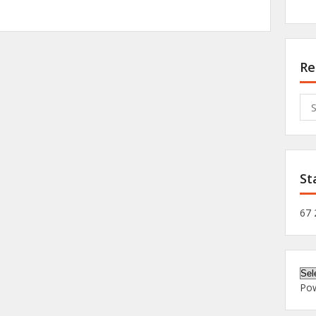
Re
Sea
for:
St
67 
Po