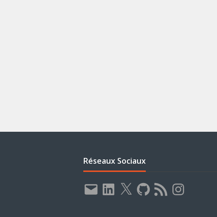
Réseaux Sociaux
E-
LinkedIn
X
GitHub
Flux
Instagram
mail
RSS