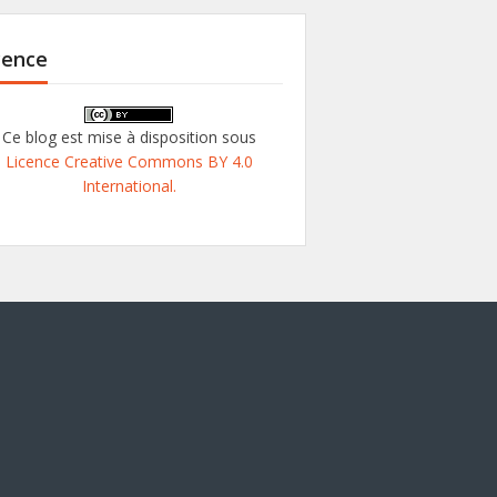
cence
Ce blog est mise à disposition sous
Licence Creative Commons BY 4.0
International.