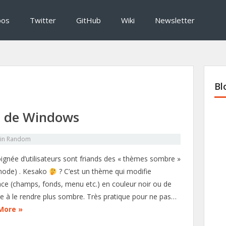
pos
Twitter
GitHub
Wiki
Newsletter
Bl
» de Windows
in
Random
ignée d’utilisateurs sont friands des « thèmes sombre »
mode) . Kesako
? C’est un thème qui modifie
face (champs, fonds, menu etc.) en couleur noir ou de
e à le rendre plus sombre. Très pratique pour ne pas…
More »