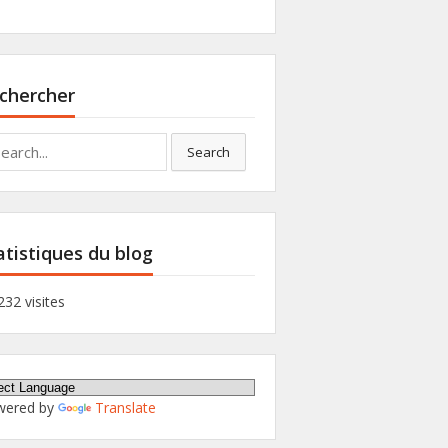
chercher
rch
Search
atistiques du blog
232 visites
wered by
Translate