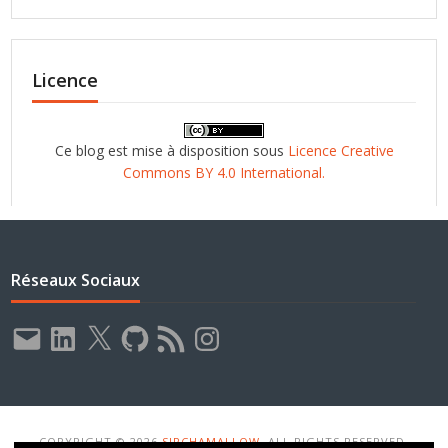
Licence
Ce blog est mise à disposition sous
Licence Creative
Commons BY 4.0 International.
Réseaux Sociaux
E-
LinkedIn
X
GitHub
Flux
Instagram
mail
RSS
COPYRIGHT © 2026
SIRCHAMALLOW
. ALL RIGHTS RESERVED.