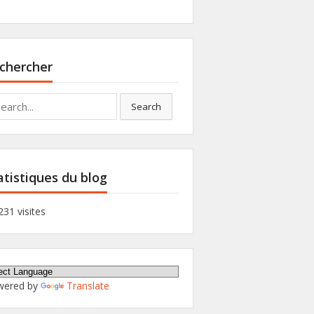
chercher
rch
Search
atistiques du blog
231 visites
wered by
Translate