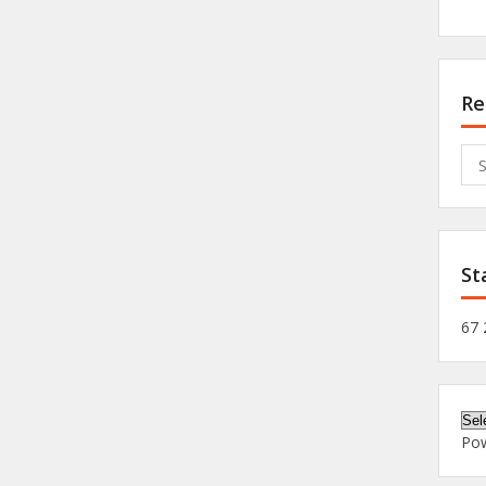
Re
Sea
for:
St
67 
Po