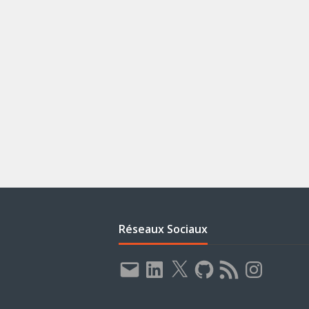
Réseaux Sociaux
E-
LinkedIn
X
GitHub
Flux
Instagram
mail
RSS