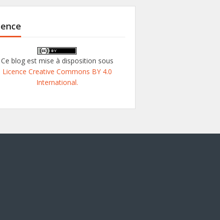
cence
Ce blog est mise à disposition sous
Licence Creative Commons BY 4.0
International.