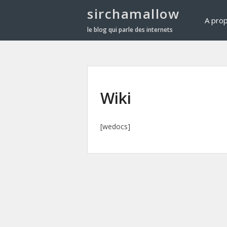
sirchamallow
A pro
le blog qui parle des internets
Wiki
[wedocs]