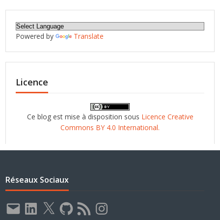
Powered by
Translate
Licence
Ce blog est mise à disposition sous
Licence Creative
Commons BY 4.0 International.
Réseaux Sociaux
E-
LinkedIn
X
GitHub
Flux
Instagram
mail
RSS