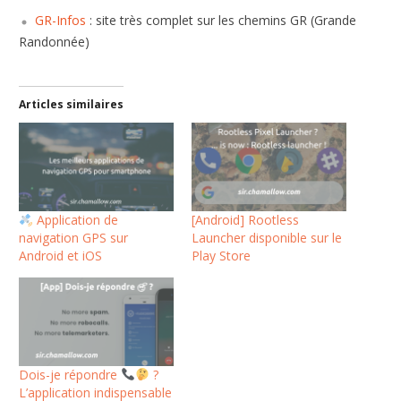
GR-Infos
: site très complet sur les chemins GR (Grande
Randonnée)
Articles similaires
Application de
[Android] Rootless
navigation GPS sur
Launcher disponible sur le
Android et iOS
Play Store
Dois-je répondre
?
L’application indispensable