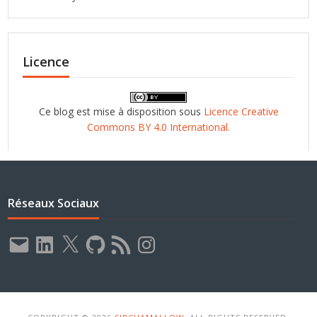
Licence
Ce blog est mise à disposition sous
Licence Creative
Commons BY 4.0 International.
Réseaux Sociaux
E-
LinkedIn
X
GitHub
Flux
Instagram
mail
RSS