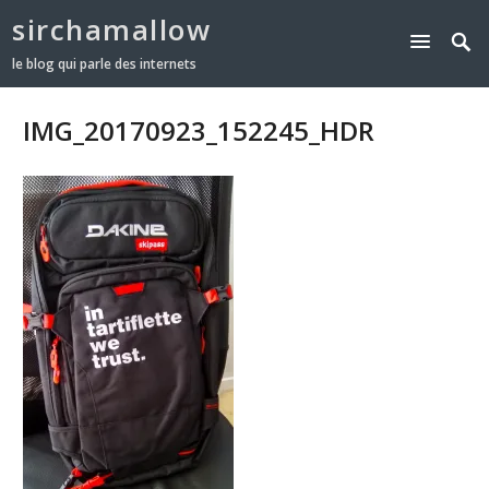
sirchamallow
le blog qui parle des internets
IMG_20170923_152245_HDR