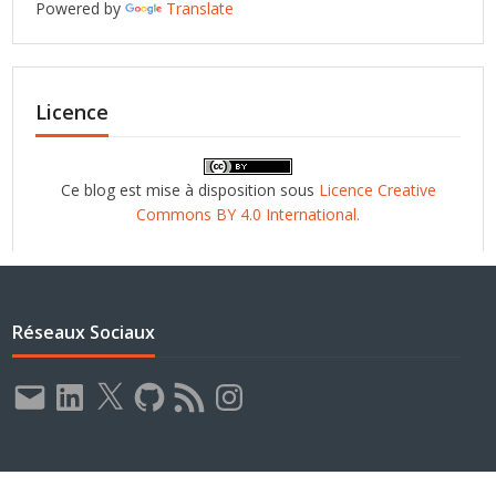
Powered by
Translate
Licence
Ce blog est mise à disposition sous
Licence Creative
Commons BY 4.0 International.
Réseaux Sociaux
E-
LinkedIn
X
GitHub
Flux
Instagram
mail
RSS