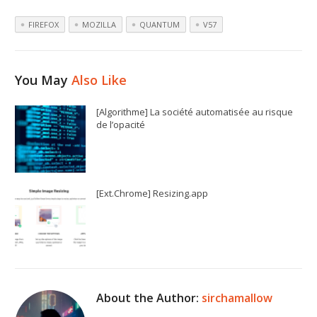
FIREFOX
MOZILLA
QUANTUM
V57
You May
Also Like
[Algorithme] La société automatisée au risque
de l’opacité
[Ext.Chrome] Resizing.app
About the Author:
sirchamallow