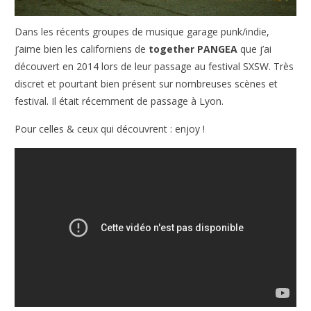
Dans les récents groupes de musique garage punk/indie,
j’aime bien les californiens de
together PANGEA
que j’ai
découvert en 2014 lors de leur passage au festival SXSW. Très
discret et pourtant bien présent sur nombreuses scènes et
festival. Il était récemment de passage à Lyon.
Pour celles & ceux qui découvrent : enjoy !