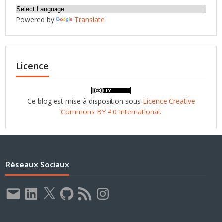
Powered by
Translate
Licence
Ce blog est mise à disposition sous
Licence Creative
Commons BY 4.0 International.
Réseaux Sociaux
E-
LinkedIn
X
GitHub
Flux
Instagram
mail
RSS