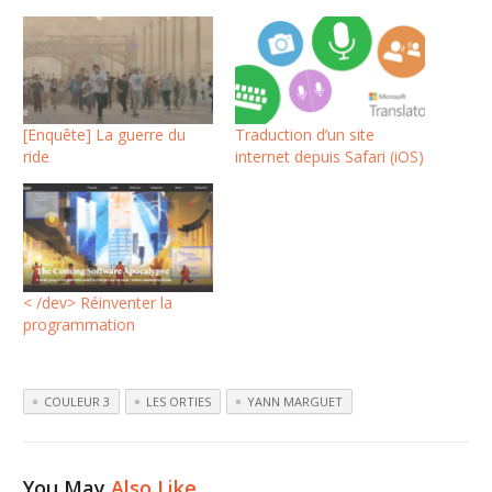
[Enquête] La guerre du
Traduction d’un site
ride
internet depuis Safari (iOS)
< /dev> Réinventer la
programmation
COULEUR 3
LES ORTIES
YANN MARGUET
You May
Also Like