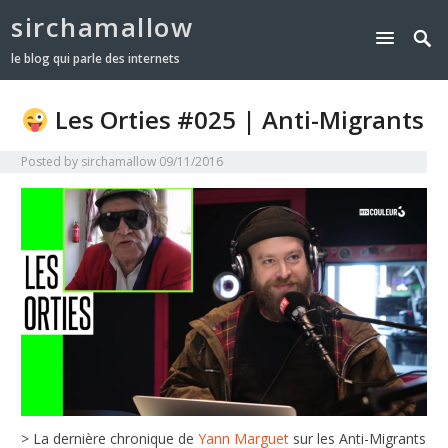
sirchamallow
le blog qui parle des internets
Les Orties #025 | Anti-Migrants
Posted by
sirchamallow
09/11/2016
> La dernière chronique de
Yann Marguet
sur les Anti-Migrants