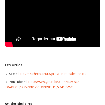
Les Orties
Site >
http://rts.ch/couleur3/programmes/les-orties
YouTube >
https://www.youtube.com/playlist?
list=PLcJupKjrYdb81kPuzfbb9DU1_V741FvWf
Articles similaires