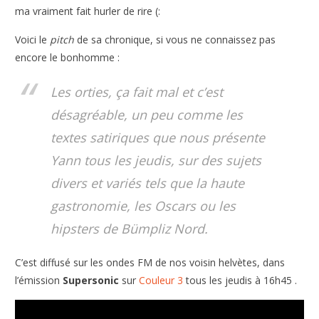
ma vraiment fait hurler de rire (:
Voici le
pitch
de sa chronique, si vous ne connaissez pas
encore le bonhomme :
Les orties, ça fait mal et c’est
désagréable, un peu comme les
textes satiriques que nous présente
Yann tous les jeudis, sur des sujets
divers et variés tels que la haute
gastronomie, les Oscars ou les
hipsters de Bümpliz Nord.
C’est diffusé sur les ondes FM de nos voisin helvètes,
dans
l’émission
Supersonic
sur
Couleur 3
tous les jeudis à 16h45 .