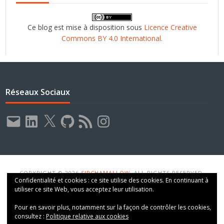
Ce blog est mise à disposition sous
Licence Creative
Commons BY 4.0 International.
Réseaux Sociaux
E-
LinkedIn
X
GitHub
Flux
Instagram
mail
RSS
COPYRIGHT © 2026
SIRCHAMALLOW
. ALL RIGHTS RESERVED.
Confidentialité et cookies : ce site utilise des cookies. En continuant à
THEME: VT BLOGGING BY
VOLTHEMES
. POWERED BY
WORDPRESS
.
utiliser ce site Web, vous acceptez leur utilisation.
Pour en savoir plus, notamment sur la façon de contrôler les cookies,
consultez :
Politique relative aux cookies