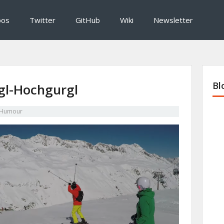
pos
Twitter
GitHub
Wiki
Newsletter
Bl
gl-Hochgurgl
Humour