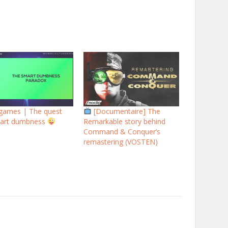
 games | The quest
[Documentaire] The
mart dumbness
Remarkable story behind
Command & Conquer’s
remastering (VOSTEN)