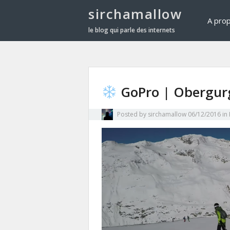
sirchamallow
A pro
le blog qui parle des internets
GoPro | Obergur
Posted by
sirchamallow
06/12/2016
in