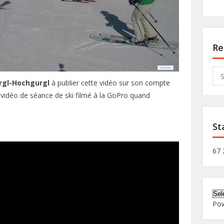
Re
Sea
for:
rgl-Hochgurgl
à publier cette vidéo sur son compte
vidéo de séance de ski filmé à la GoPro quand
St
67 
Po