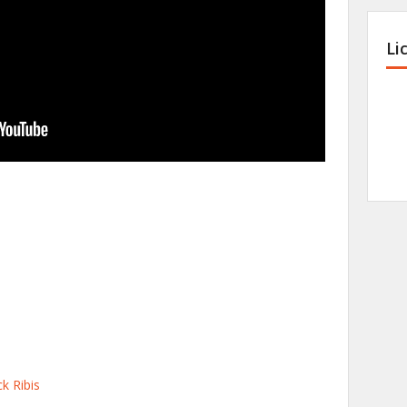
Li
ck Ribis