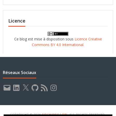
Licence
Ce blog est mise à disposition sous
Licence Creative
Commons BY 4.0 International.
Réseaux Sociaux
E-
LinkedIn
X
GitHub
Flux
Instagram
mail
RSS
COPYRIGHT © 2026
SIRCHAMALLOW
. ALL RIGHTS RESERVED.