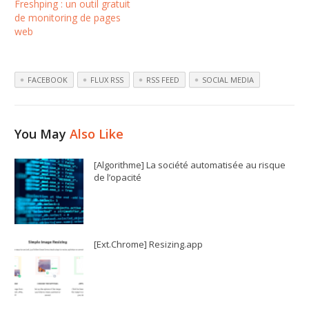
Freshping : un outil gratuit
de monitoring de pages
web
FACEBOOK
FLUX RSS
RSS FEED
SOCIAL MEDIA
You May
Also Like
[Algorithme] La société automatisée au risque
de l’opacité
[Ext.Chrome] Resizing.app