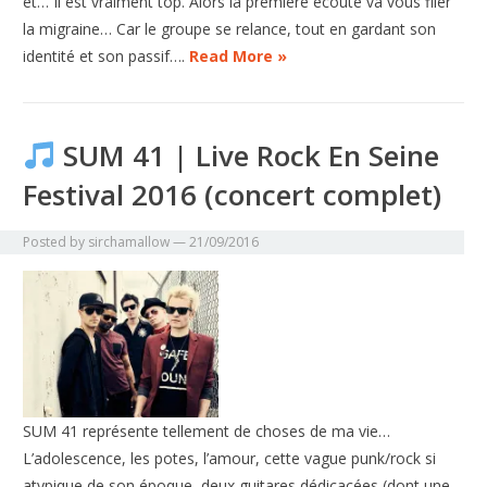
et… Il est vraiment top. Alors la première écoute va vous filer
la migraine… Car le groupe se relance, tout en gardant son
identité et son passif….
Read More »
SUM 41 | Live Rock En Seine
Festival 2016 (concert complet)
Posted by
sirchamallow
—
21/09/2016
SUM 41 représente tellement de choses de ma vie…
L’adolescence, les potes, l’amour, cette vague punk/rock si
atypique de son époque, deux guitares dédicacées (dont une