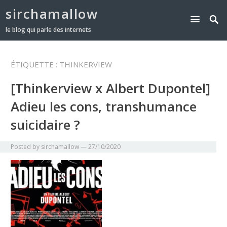
sirchamallow
le blog qui parle des internets
ÉTIQUETTE :
THINKERVIEW
[Thinkerview x Albert Dupontel]
Adieu les cons, transhumance
suicidaire ?
Posted by
sirchamallow
—
27/10/2020