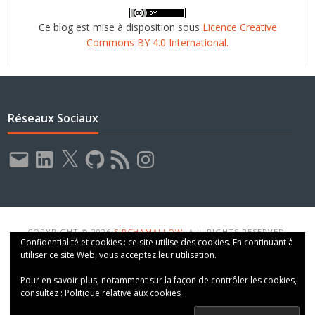
Ce blog est mise à disposition sous
Licence Creative
Commons BY 4.0 International.
Réseaux Sociaux
E-
LinkedIn
X
GitHub
Flux
Instagram
mail
RSS
COPYRIGHT © 2026
SIRCHAMALLOW
. ALL RIGHTS RESERVED.
Confidentialité et cookies : ce site utilise des cookies. En continuant à
THEME: VT BLOGGING BY
VOLTHEMES
. POWERED BY
WORDPRESS
.
utiliser ce site Web, vous acceptez leur utilisation.
Pour en savoir plus, notamment sur la façon de contrôler les cookies,
consultez :
Politique relative aux cookies