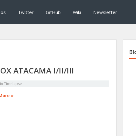
pos
Twitter
GitHub
Wiki
Newsletter
Bl
OX ATACAMA I/II/III
in
Timelapse
More »