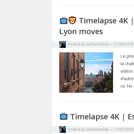
Timelapse 4K |
Lyon moves
Posted by
sirchamallow
—
27/08/2019
Le pho
la cha
vidéos 
d’autr
ce 1e
Timelapse 4K | E
Posted by
sirchamallow
—
17/07/2019