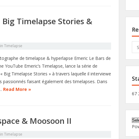
 Big Timelapse Stories &
Re
Sea
in
Timelapse
for:
tographe de timelapse & hyperlapse Emeric Le Bars de
îne YouTube Emeric’s Timelapse, lance la série de
« Big Timelapse Stories » à travers laquelle il interviewe
St
es passionnés faisant également des timelapses. Dans
r…
Read More »
67 
space & Moosoon II
Po
in
Timelapse