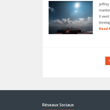
Jeffre
mariti
Il vien
timela
Read 
Pagination
des
publications
Réseaux Sociaux