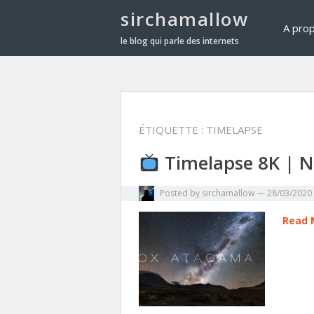
sirchamallow
A pro
le blog qui parle des internets
ÉTIQUETTE :
TIMELAPSE
Timelapse 8K | N
Posted by
sirchamallow
—
28/03/2020
Read 