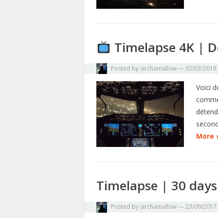
Timelapse 4K | D
Posted by
sirchamallow
—
02/03/2018
Voici 
comme 
détend
second
More 
Timelapse | 30 days
Posted by
sirchamallow
—
23/09/2017