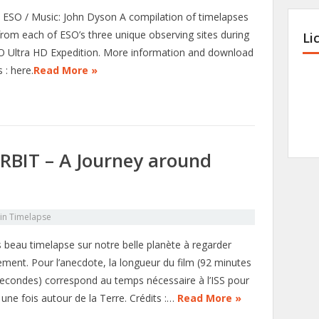
 : ESO / Music: John Dyson A compilation of timelapses
from each of ESO’s three unique observing sites during
Li
O Ultra HD Expedition. More information and download
 : here.
Read More »
RBIT – A Journey around
in
Timelapse
s beau timelapse sur notre belle planète à regarder
ement. Pour l’anecdote, la longueur du film (92 minutes
secondes) correspond au temps nécessaire à l’ISS pour
 une fois autour de la Terre. Crédits :…
Read More »