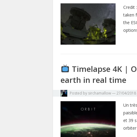
Credit
taken 
the ES
options
Timelapse 4K | O
earth in real time
Posted by
sirchamallow
—
27/04/2018
Un trè
paisibl
et 39 
orbiter