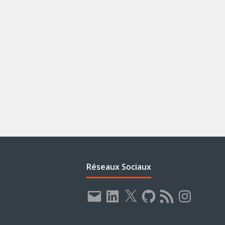
Réseaux Sociaux
E-
LinkedIn
X
GitHub
Flux
Instagram
mail
RSS