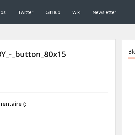
pos
Twitter
GitHub
Wiki
Newsletter
Bl
Y_-_button_80x15
entaire (: