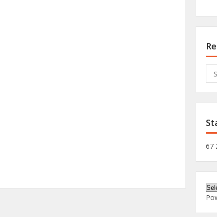
Re
Sea
for:
St
67 
Po