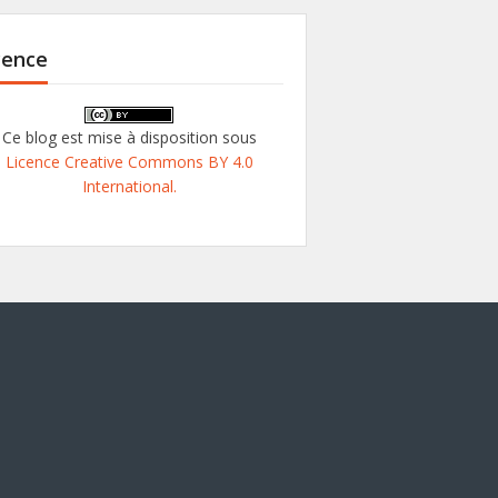
cence
Ce blog est mise à disposition sous
Licence Creative Commons BY 4.0
International.