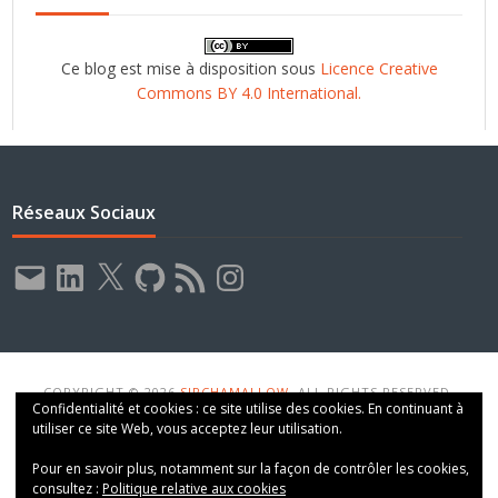
Ce blog est mise à disposition sous
Licence Creative
Commons BY 4.0 International.
Réseaux Sociaux
E-
LinkedIn
X
GitHub
Flux
Instagram
mail
RSS
COPYRIGHT © 2026
SIRCHAMALLOW
. ALL RIGHTS RESERVED.
Confidentialité et cookies : ce site utilise des cookies. En continuant à
THEME: VT BLOGGING BY
VOLTHEMES
. POWERED BY
WORDPRESS
.
utiliser ce site Web, vous acceptez leur utilisation.
Pour en savoir plus, notamment sur la façon de contrôler les cookies,
consultez :
Politique relative aux cookies