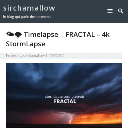
sirchamallow
le blog qui parle des internets
🌤🌩 Timelapse | FRACTAL – 4k
StormLapse
Posted by
sirchamallow
14/06/2017