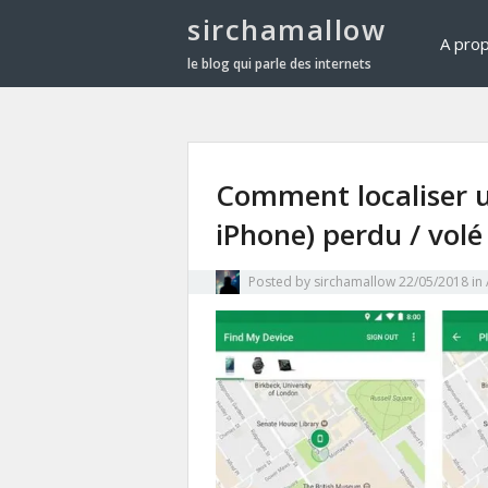
sirchamallow
A pro
le blog qui parle des internets
Comment localiser 
iPhone) perdu / vol
Posted by
sirchamallow
22/05/2018
in