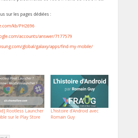
us sur les pages dédiées :
ple.com/kb/PH2696
google.com/accounts/answer/7177579
sung.com/global/galaxy/apps/find-my-mobile/
id] Rootless Launcher
L’histoire d’Android avec
ible sur le Play Store
Romain Guy