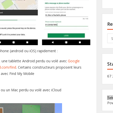
Re
Sea
for:
phone (android ou iOS) rapidement :
 une tablette Android perdu ou volé avec
Google
St
d.com/find
. Certains constructeurs proposent leurs
 avec Find My Mobile
67 
d ou un Mac perdu ou volé avec iCloud
Po