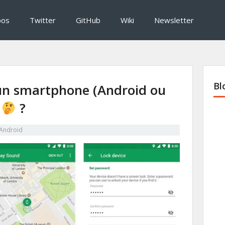
pos
Twitter
GitHub
Wiki
Newsletter
Bl
un smartphone (Android ou
é
?
Android