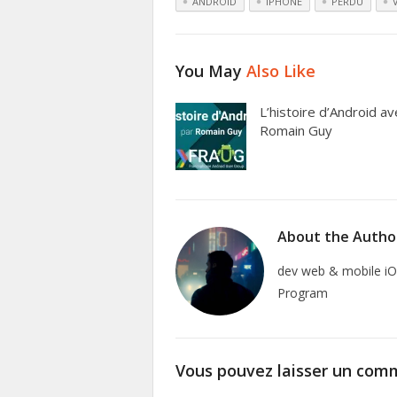
ANDROID
IPHONE
PERDU
You May
Also Like
L’histoire d’Android av
Romain Guy
About the Autho
dev web & mobile iO
Program
Vous pouvez laisser un comm