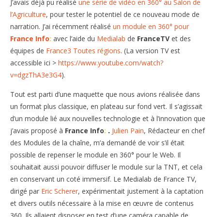
J’avais déjà pu réalisé
une série de vidéo en 360° au Salon de
l’Agriculture
, pour tester le potentiel de ce nouveau mode de
narration. J’ai récemment réalisé
un module en 360° pour
France Info
:
avec l’aide du
Medialab
de
FranceTV
et des
équipes de
France3 Toutes régions
. (La version TV est
accessible ici >
https://www.youtube.com/watch?
v=dgzThA3e3G4
).
Tout est parti d’une maquette que nous avions réalisée dans
un format plus classique, en plateau sur fond vert. Il s’agissait
d’un module lié aux nouvelles technologie et à l’innovation que
j’avais proposé à
France Info
:
.
Julien Pain
, Rédacteur en chef
des Modules de la chaîne, m’a demandé de voir s’il était
possible de repenser le module en 360° pour le Web. Il
souhaitait aussi pouvoir diffuser le module sur la TNT, et cela
en conservant un coté immersif. Le Medialab de France TV,
dirigé par
Eric Scherer
, expérimentait justement à la captation
et divers outils nécessaire à la mise en œuvre de contenus
360. Ils allaient disposer en test d’une caméra capable de