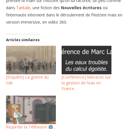
prendre la main sur l’histoire qu’on lui raconte, un peu comme
dans
Tantale
, une fiction des
Nouvelles écritures
où
l’internaute intervient dans le déroulement de l’histoire mais en
version immersive, en vidéo 360.
Articles similaires
[Enquête] La guerre du
[Conférence] Menaces sur
ride
la gestion de l’eau en
France
Regarder la Télévision
,