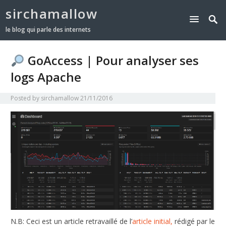
sirchamallow
le blog qui parle des internets
GoAccess | Pour analyser ses
logs Apache
Posted by
sirchamallow
21/11/2016
N.B: Ceci est un article retravaillé de l’
article initial,
rédigé par le