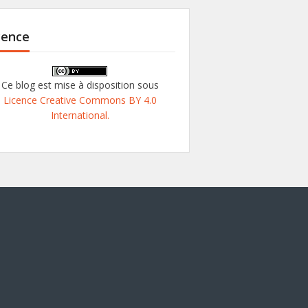
cence
Ce blog est mise à disposition sous
Licence Creative Commons BY 4.0
International.