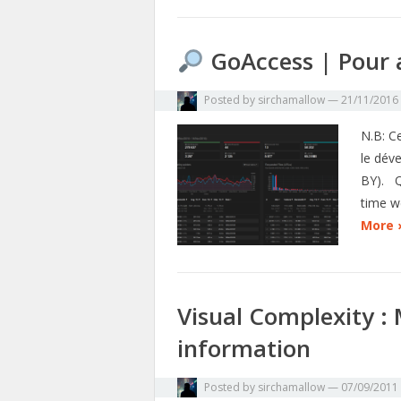
GoAccess | Pour a
Posted by
sirchamallow
—
21/11/2016
N.B: Ce
le dév
BY). Q
time w
More 
Visual Complexity :
information
Posted by
sirchamallow
—
07/09/2011