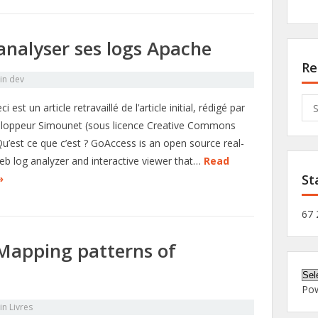
nalyser ses logs Apache
Re
in
dev
Sea
ci est un article retravaillé de l’article initial, rédigé par
for:
eloppeur Simounet (sous licence Creative Commons
u’est ce que c’est ? GoAccess is an open source real-
eb log analyzer and interactive viewer that…
Read
St
»
67 
 Mapping patterns of
Po
in
Livres