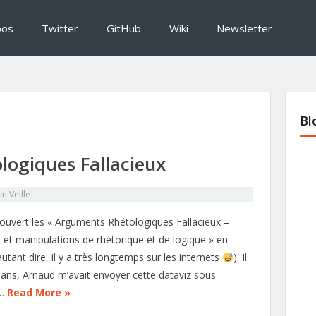
pos
Twitter
GitHub
Wiki
Newsletter
Bl
ogiques Fallacieux
in
Veille
écouvert les « Arguments Rhétologiques Fallacieux –
s et manipulations de rhétorique et de logique » en
utant dire, il y a très longtemps sur les internets
). Il
 ans, Arnaud m’avait envoyer cette dataviz sous
e…
Read More »