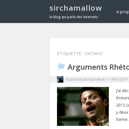
sirchamallow
A pro
le blog qui parle des internets
ÉTIQUETTE :
DATAVIZ
Arguments Rhétol
Posted by
sirchamallow
—
19/01/2017
J’ai d
Erreur
2012 (a
y deux
form