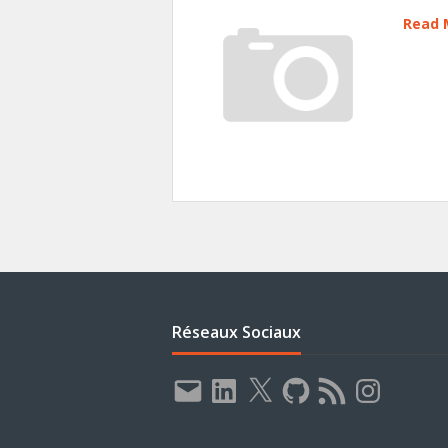
Read 
Réseaux Sociaux
E-
LinkedIn
X
GitHub
Flux
Instagram
mail
RSS