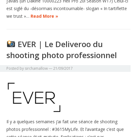
j’avais (un Dakine 10000223 Heli Pro 20l Season W17) Celui-ci
est siglé du -désormais incontournable- slogan « In tartiflette
we trust »…
Read More »
EVER | Le Deliveroo du
shooting photo professionnel
Posted by
sirchamallow
—
21/09/2017
Il y a quelques semaines j’ai fait une séance de shooting
photos professionnel : #3615MyLife. Et l’avantage c’est que
cette séance était gratuite. Explications : c’est par