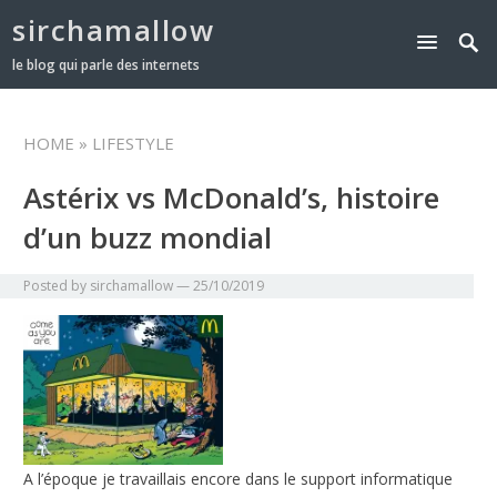
sirchamallow
le blog qui parle des internets
HOME
» LIFESTYLE
Astérix vs McDonald’s, histoire
d’un buzz mondial
Posted by
sirchamallow
—
25/10/2019
A l’époque je travaillais encore dans le support informatique