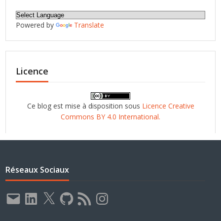
Powered by
Translate
Licence
Ce blog est mise à disposition sous
Licence Creative
Commons BY 4.0 International.
Réseaux Sociaux
E-
LinkedIn
X
GitHub
Flux
Instagram
mail
RSS